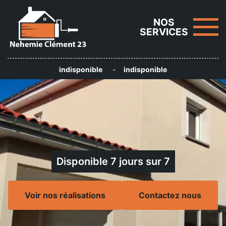
NOS
SERVICES
indisponible
-
indisponible
Disponible 7 jours sur 7
Voir nos réalisations
Contactez nous