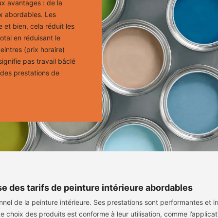
ux avantages : de la
ix abordables. Les
 et bien, cela réduit les
otal en réduisant le
eintres (prix horaire)
ignifie pas travail bâclé
r des prestations de
 des tarifs de peinture intérieure abordables
nel de la peinture intérieure. Ses prestations sont performantes et ir
Le choix des produits est conforme à leur utilisation, comme l’appli