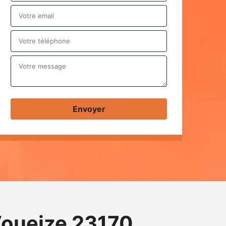
Voueize 23170