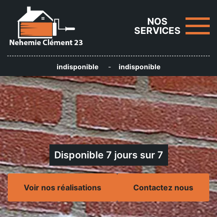
NOS
SERVICES
indisponible
-
indisponible
Disponible 7 jours sur 7
Voir nos réalisations
Contactez nous