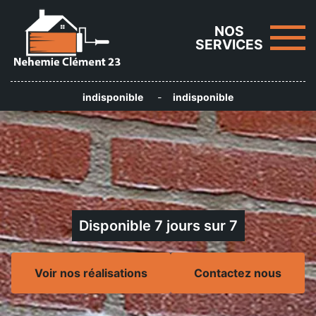
NOS
SERVICES
indisponible
-
indisponible
Disponible 7 jours sur 7
Voir nos réalisations
Contactez nous