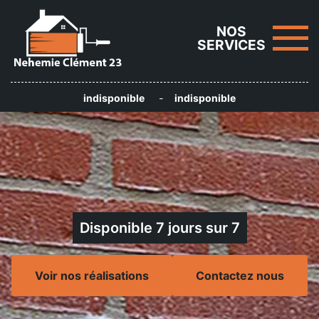
NOS
SERVICES
indisponible
-
indisponible
Disponible 7 jours sur 7
Voir nos réalisations
Contactez nous