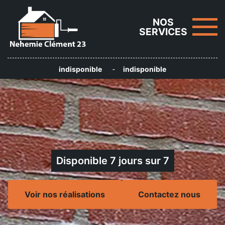
NOS
SERVICES
indisponible
-
indisponible
Disponible 7 jours sur 7
Voir nos réalisations
Contactez nous